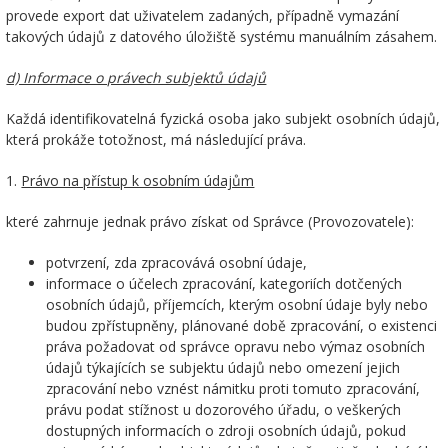
provede export dat uživatelem zadaných, případně vymazání
takových údajů z datového úložiště systému manuálním zásahem.
d) Informace o právech subjektů údajů
Každá identifikovatelná fyzická osoba jako subjekt osobních údajů,
která prokáže totožnost, má následující práva.
1.
Právo na přístup k osobním údajům
které zahrnuje jednak právo získat od Správce (Provozovatele):
potvrzení, zda zpracovává osobní údaje,
informace o účelech zpracování, kategoriích dotčených
osobních údajů, příjemcích, kterým osobní údaje byly nebo
budou zpřístupněny, plánované době zpracování, o existenci
práva požadovat od správce opravu nebo výmaz osobních
údajů týkajících se subjektu údajů nebo omezení jejich
zpracování nebo vznést námitku proti tomuto zpracování,
právu podat stížnost u dozorového úřadu, o veškerých
dostupných informacích o zdroji osobních údajů, pokud