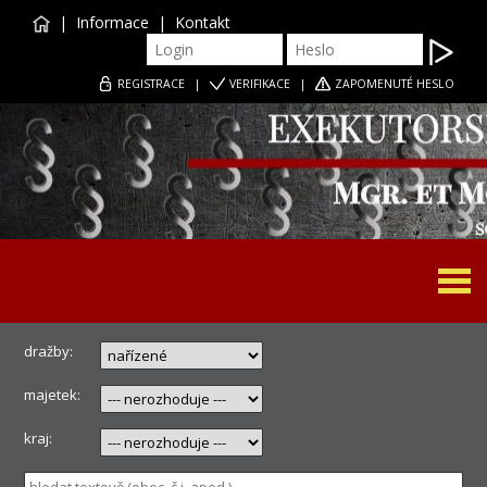
|
Informace
|
Kontakt
REGISTRACE
|
VERIFIKACE
|
ZAPOMENUTÉ HESLO
Togg
navi
dražby:
majetek:
kraj: