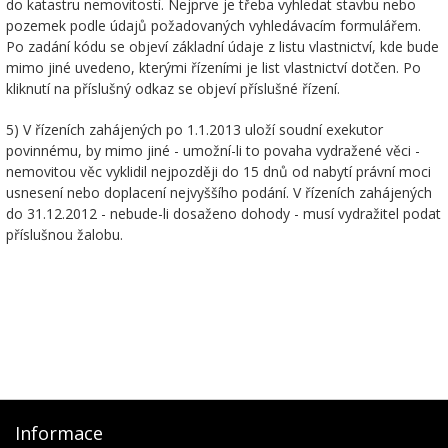
do katastru nemovitostí. Nejprve je třeba vyhledat stavbu nebo
pozemek podle údajů požadovaných vyhledávacím formulářem.
Po zadání kódu se objeví základní údaje z listu vlastnictví, kde bude
mimo jiné uvedeno, kterými řízeními je list vlastnictví dotčen. Po
kliknutí na příslušný odkaz se objeví příslušné řízení.
5) V řízeních zahájených po 1.1.2013 uloží soudní exekutor
povinnému, by mimo jiné - umožní-li to povaha vydražené věci -
nemovitou věc vyklidil nejpozději do 15 dnů od nabytí právní moci
usnesení nebo doplacení nejvyššího podání. V řízeních zahájených
do 31.12.2012 - nebude-li dosaženo dohody - musí vydražitel podat
příslušnou žalobu.
Informace