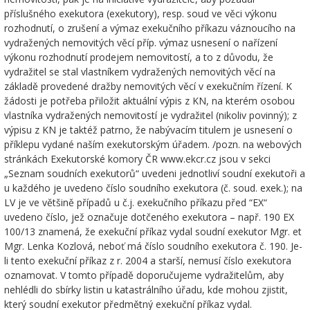
příslušného exekutora (exekutory), resp. soud ve věci výkonu
rozhodnutí, o zrušení a výmaz exekučního příkazu váznoucího na
vydražených nemovitých věcí příp. výmaz usnesení o nařízení
výkonu rozhodnutí prodejem nemovitostí, a to z důvodu, že
vydražitel se stal vlastníkem vydražených nemovitých věcí na
základě provedené dražby nemovitých věcí v exekučním řízení. K
žádosti je potřeba přiložit aktuální výpis z KN, na kterém osobou
vlastníka vydražených nemovitostí je vydražitel (nikoliv povinný); z
výpisu z KN je taktéž patrno, že nabývacím titulem je usnesení o
příklepu vydané naším exekutorským úřadem. /pozn. na webových
stránkách Exekutorské komory ČR www.ekcr.cz jsou v sekci
„Seznam soudních exekutorů“ uvedeni jednotliví soudní exekutoři a
u každého je uvedeno číslo soudního exekutora (č. soud. exek.); na
LV je ve většině případů u č.j. exekučního příkazu před “EX“
uvedeno číslo, jež označuje dotčeného exekutora – např. 190 EX
100/13 znamená, že exekuční příkaz vydal soudní exekutor Mgr. et
Mgr. Lenka Kozlová, neboť má číslo soudního exekutora č. 190. Je-
li tento exekuční příkaz z r. 2004 a starší, nemusí číslo exekutora
oznamovat. V tomto případě doporučujeme vydražitelům, aby
nehlédli do sbírky listin u katastrálního úřadu, kde mohou zjistit,
který soudní exekutor předmětný exekuční příkaz vydal.