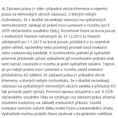
4) Zástavní práva (+ dále i případná věcná břemena a nájemní
práva na nemovitých věcech váznoucí, o kterých nebylo
rozhodnuto, že v dražbě nezanikají) váznoucí na vydražených
nemovitostech zanikají až právní mocí usnesení o rozvrhu (viz §
337h občanského soudního řádu). Rozvrhové řízení se koná pouze
v exekučních řízeních nařízených do 31.12.2012 (u řízeních
zahájených po 1.1.2013 se koná pouze, požádá-li o to nejméně
jeden věřitel, oprávněný nebo povinný) provádí soud exekutor
nebo exekutorský kandidát. K rozvrhovému jednání je vydražitel
písemně předvolán (účast vydražitele při rozvrhovém jednání však
není nutná). Usnesení o rozvrhu je poté vydražiteli zasláno. Teprve
až po nabytí právní moci usnesení o rozvrhu zasílá exekutor
příslušnému KÚ sdělení, že zástavní práva (+ případná věcná
břemena, o kterých nebylo rozhodnuto, že v dražbě nezanikají)
váznoucí na vydražených nemovitých věcech zanikla a příslušný KÚ
tak provede jejich výmaz. Procesní úprava obsažená v ust. § 337h
občanského soudního řádu se vztahuje i na zástavní práva zřízená
soudními exekutory na základě exekučních příkazů. Soudní
exekutor nemůže ovlivnit délku trvání řízení u katastrálního úřadu.
Vydražitelé mohou průběh řízení sledovat v bezplatném nahlížení