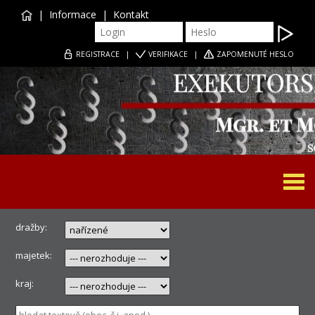
|
Informace
|
Kontakt
REGISTRACE
|
VERIFIKACE
|
ZAPOMENUTÉ HESLO
Togg
navi
dražby:
majetek:
kraj: