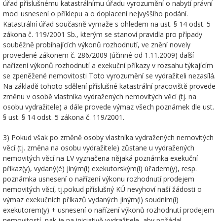
úřad příslušnému katastrálnímu úřadu vyrozumění o nabytí právní
moci usnesení o příklepu a o doplacení nejvyššího podání.
Katastrální úřad současně vymaže s ohledem na ust. § 14 odst. 5
zákona č. 119/2001 Sb., kterým se stanoví pravidla pro případy
souběžně probíhajících výkonů rozhodnutí, ve znění novely
provedené zákonem č. 286/2009 (účinné od 1.11.2009) další
nařízení výkonů rozhodnutí a exekuční příkazy v rozsahu týkajícím
se zpeněžené nemovitosti Toto vyrozumění se vydražiteli nezasílá.
Na základě tohoto sdělení příslušné katastrální pracoviště provede
změnu v osobě vlastníka vydražených nemovitých věcí (tj. na
osobu vydražitele) a dále provede výmaz všech poznámek dle ust.
§ ust. § 14 odst. 5 zákona č. 119/2001.
3) Pokud však po změně osoby vlastníka vydražených nemovitých
věcí (tj. změna na osobu vydražitele) zůstane u vydražených
nemovitých věcí na LV vyznačena nějaká poznámka exekuční
příkaz(y), vydaný(é) jiným(i) exekutorským(i) úřadem(y), resp.
poznámka usnesení o nařízení výkonu rozhodnutí prodejem
nemovitých věcí, tj.pokud příslušný KÚ nevyhoví naší žádosti o
výmaz exekučních příkazů vydaných jiným(i) soudním(i)
exekutorem(y) + usnesení o nařízení výkonů rozhodnutí prodejem
nemovitostí, pak je na iniciativě vydražitele, aby požádal