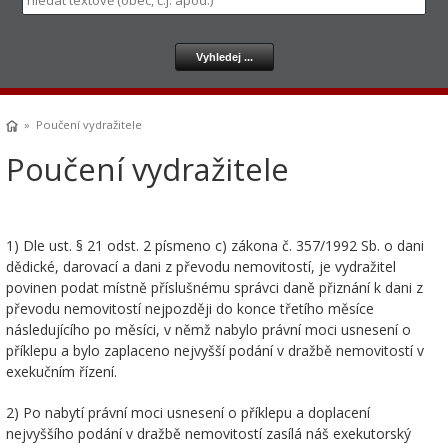
» Poučení vydražitele
Poučení vydražitele
1) Dle ust. § 21 odst. 2 písmeno c) zákona č. 357/1992 Sb. o dani
dědické, darovací a dani z převodu nemovitostí, je vydražitel
povinen podat místně příslušnému správci daně přiznání k dani z
převodu nemovitostí nejpozději do konce třetího měsíce
následujícího po měsíci, v němž nabylo právní moci usnesení o
příklepu a bylo zaplaceno nejvyšší podání v dražbě nemovitostí v
exekučním řízení.
2) Po nabytí právní moci usnesení o příklepu a doplacení
nejvyššího podání v dražbě nemovitostí zasílá náš exekutorský